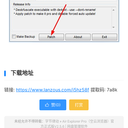
下载地址
链接:
https://www.lanzous.com/i5hz58f
提取码: 7a8k
赞(
0
)
打赏

未经允许不得转载：
字节律动
»
Air Explorer Pro（空云浏览器）官
方正式版V2.5.6 | 网盘管理软件