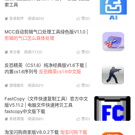
索工具
安卓软件
阅读(605)
赞(
0
)


MCC自动剪辑气口处理工具绿色版V1.1.0 |
剪辑的气口怎么具体处理
未分类
阅读(1133)
赞(
0
)


反恐精英（CS1.6）纯净经典版V1.6下载 |
内置cs1.6序列号
反恐精英cs1.6中文版
游戏娱乐
阅读(621)
赞(
0
)


FastCopy（文件快速复制工具）官方中文
版V5.11.2 | 电脑文件快速拷贝工具
fastcopy中文版下载
系统增强
阅读(691)
赞(
0
)


淘宝闪购商家版V8.0.2下载
淘宝闪购下载