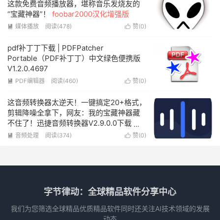
这款免费音频播放器，堪称音乐发烧友的
“宝藏神器”！
foobar2000汉化增强版
媒体播放
阅读(478)
赞(
0
)


pdf补丁丁下载 | PDFPatcher
Portable（PDF补丁丁）中文绿色便携版
V1.2.0.4697
PDF编辑器
阅读(460)
赞(
0
)


这音频转换器太逆天！一键搞定20+格式，
剪辑降噪全拿下，网友：我的宝藏神器藏
不住了！迅捷音频转换器V2.9.0.0下载
迅
捷音频转换器免费版下载
音频处理
阅读(374)
赞(
0
)


字节律动：全球精品软件分享中心
我们为您筛选全球精品优质精品软件同时还关注AI技术领域的发展
动态