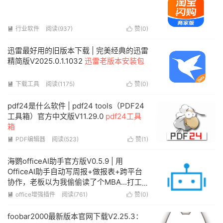
行业软件
阅读(937)
赞(
0
)


迅雷最好用的旧版本下载 | 完美经典的迅雷
精简版V2025.0.1.1032
迅雷老版本安装包
下载工具
阅读(1175)
赞(
0
)


pdf24是什么软件 | pdf24 tools（PDF24
工具箱）官方中文版V11.29.0
pdf24工具
箱
PDF编辑器
阅读(523)
赞(
1
)


海鹦officeAI助手官方版V0.5.9 | 用
OfficeAI助手自动写周报+做报表+跨平台
协作，老板以为我偷偷读了个MBA...打工
人终于能躺赢了！
office增强插件
阅读(761)
赞(
0
)


foobar2000最新版本官网下载V2.25.3：