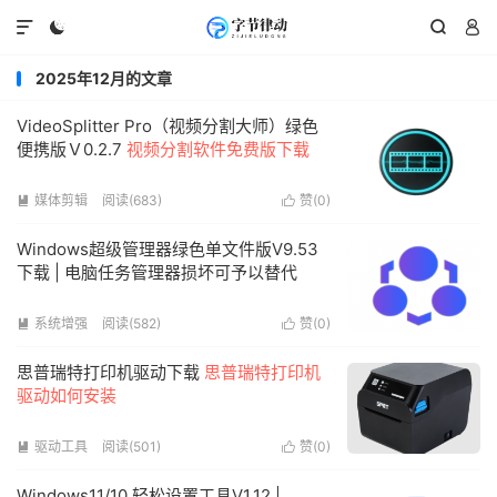




2025年12月的文章
VideoSplitter Pro（视频分割大师）绿色
便携版Ｖ0.2.7
视频分割软件免费版下载
媒体剪辑
阅读(683)
赞(
0
)


Windows超级管理器绿色单文件版V9.53
下载 | 电脑任务管理器损坏可予以替代
系统增强
阅读(582)
赞(
0
)


思普瑞特打印机驱动下载
思普瑞特打印机
驱动如何安装
驱动工具
阅读(501)
赞(
0
)


Windows11/10 轻松设置工具V1.12 |