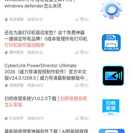
windows defender怎么关闭
系统增强
阅读(612)
赞(
0
)


还在为装打印机驱动发愁？这个免费神器
一键搞定所有品牌！0成本管理所有打印机
打印机软件驱动程序
硬件检测
阅读(613)
赞(
0
)


CyberLink PowerDirector Ultimate
2026（威力导演视频制作软件）官方中文
版V24.0.1209.0 | 威力导演最新破解版中
文
视频剪辑
阅读(593)
赞(
0
)


扫呗收银系统V1.0.2.0下载 |
扫呗收银系统
怎么安装
行业软件
阅读(647)
赞(
0
)


最新网盘搜索神器软件下载 | AI智能网盘搜