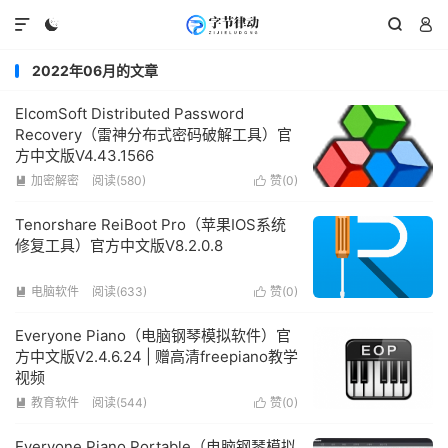




2022年06月的文章
ElcomSoft Distributed Password
Recovery（雷神分布式密码破解工具）官
方中文版V4.43.1566
加密解密
阅读(580)
赞(
0
)


Tenorshare ReiBoot Pro（苹果IOS系统
修复工具）官方中文版V8.2.0.8
电脑软件
阅读(633)
赞(
0
)


Everyone Piano（电脑钢琴模拟软件）官
方中文版V2.4.6.24 | 赠高清freepiano教学
视频
教育软件
阅读(544)
赞(
0
)


Everyone Piano Portable（电脑钢琴模拟