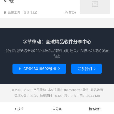
VIP版
系统工具
阅读(523)
赞(
0
)


字节律动：全球精品软件分享中心
我们为您筛选全球精品优质精品软件同时还关注AI技术领域的发展
动态
沪ICP备13019602号-9
联系我们


© 2010-2026
字节律动
本站主题由
themebetter
提供
网站地图
请求次数：29 次，加载用时：0.650 秒，内存占用：38.44 MB
AI技术
未分类
精品软件