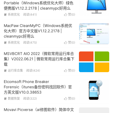
Portable（Windows系统优化大师）绿色
便携版V1.12.2.2178 | cleanmypc好用么
系统优化
阅读(441)
赞(
0
)


MacPaw CleanMyPC（Windows系统优
化大师）官方中文版V1.12.2.2178 |
cleanmypc好用么
系统优化
阅读(475)
赞(
0
)


MSVBCRT AIO 2022（微软常用运行库合
集）V2022.06.21 | 微软常用运行库合集下
载
运行库合集
阅读(424)
赞(
0
)


Elcomsoft Phone Breaker
Forensic（itunes备份密码找回软件）官
方英文版V10.0.38653
数据恢复
阅读(322)
赞(
0
)


Movavi Picverse（ai修图软件）简体中文