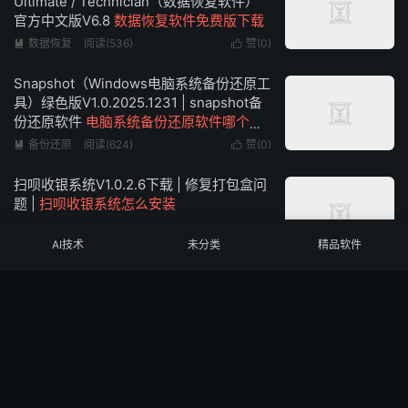
Ultimate / Technician（数据恢复软件）
官方中文版V6.8
数据恢复软件免费版下载
数据恢复
阅读(536)
赞(
0
)


Snapshot（Windows电脑系统备份还原工
具）绿色版V1.0.2025.1231 | snapshot备
份还原软件
电脑系统备份还原软件哪个好
用
备份还原
阅读(624)
赞(
0
)


扫呗收银系统V1.0.2.6下载 | 修复打包盒问
题 |
扫呗收银系统怎么安装
AI技术
未分类
精品软件
行业软件
阅读(640)
赞(
0
)


富掌柜收银系统官方经典版V5.8.2下载 | 富
掌柜收银系统官网下载 | 富掌柜收银系统好
用吗
富掌柜收银系统
阅读(568)
赞(
1
)


远程维护工具合集V2