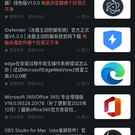
器）绿色版V1.0.0
电脑浏览器哪个好用又
干净
网络软件
阅读(495)
赞(
0
)


iDefender（冰盾主动防御系统）官方正式
版V5.3.0 | 冰盾主动防御系统官网下载
电
脑杀毒软件哪个好用又干净
安全软件
阅读(509)
赞(
0
)


edge在安装过程中发生操作系统错误怎么
办 | 试试MicrosoftEdgeWebView2修复工
具V1.0.0吧
系统增强
阅读(545)
赞(
0
)


Microsoft 365(Office 365) 专业增强版
V16.0.19328.20178（补丁更新至2025年
12月）| 最新office365官方安装包
Microsoft365下载
办公软件
阅读(595)
赞(
0
)


OBS Studio for Mac（obs录屏软件）官