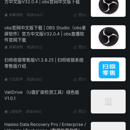
方中文版V32.0.4 | obs官网中文版下载
屏幕录制
阅读(540)
赞(
0
)


obs官网中文版下载 | OBS Studio（obs录
屏软件）官方中文版V32.0.4 | obs直播软
件官网下载
屏幕录制
阅读(502)
赞(
0
)


扫呗收银零售版V1.3.8.25 | 扫呗收银系统
零售版介绍
行业软件
阅读(592)
赞(
0
)


ValiDrive （U盘扩容检测工具）绿色版
V1.0.1
U盘软件
阅读(895)
赞(
0
)


Hasleo Data Recovery Pro / Enterprise /