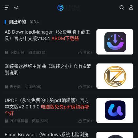




刚出炉的
第3页
AB DownloadManager（免费电脑下载工
具）官方中文版V1.8.4
ABDM下载器
下载工具
阅读(533)
赞(
0
)


澜臻餐饮品牌主题曲《澜臻之心》创作&策
划说明
未分类
阅读(608)
赞(
0
)


UPDF（永久免费的电脑pdf编辑器）官方
中文版V2.0.1.3.0
电脑版免费pdf编辑器哪
个好
PDF编辑器
阅读(569)
赞(
0
)


Fiime Browser（Windows系统电脑浏览