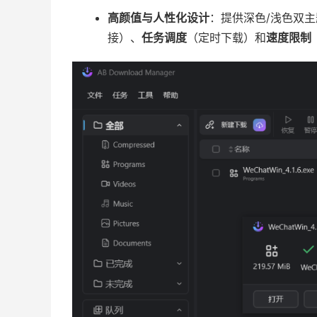
高颜值与人性化设计
：提供深色/浅色双
接）、
任务调度
（定时下载）和
速度限制