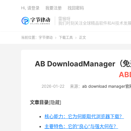
Hi, 请登录
我要注册
找回密码
雷猴呀
我们时刻关注全球精品软件和AI技术发
当前位置：
字节律动
下载工具
正文


AB DownloadManage
A
2026-01-22
来源：
ab download manager官
文章目录
[隐藏]
核心能力：它为何能取代浏览器下载？
主要特色：它的“良心”与强大何在？