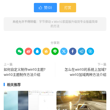
赞(
0
)
打赏

未经允许不得转载：
字节律动
»
Win10家庭版升级到专业版最简单
的方法
分享到









上一篇
下一篇
如何自定义制作win10主题?
怎么在win10的系统上加域?
win10主题制作方法介绍
win10加域两种方法介绍
相关推荐