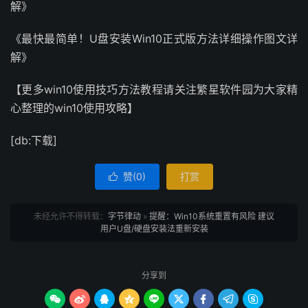
解》
《最快最简单！U盘安装Win10正式版方法详细操作图文详
解》
【更多win10使用技巧方法教程请关注繁星软件园为大家精
心整理的win10使用攻略】
[db:下载]
赞(
0
)
打赏

未经允许不得转载：
字节律动
»
提醒：Win10系统重置有风险 建议
用户U盘/硬盘安装法重新安装
分享到








