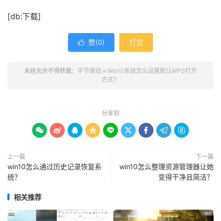
[db:下载]
赞(
0
)
打赏

未经允许不得转载：
字节律动
»
Win10系统怎么设置默认WPS打开
方式？
分享到









上一篇
下一篇
win10怎么通过历史记录恢复系
win10怎么整理资源管理器让她
统？
变得干净且简洁？
相关推荐