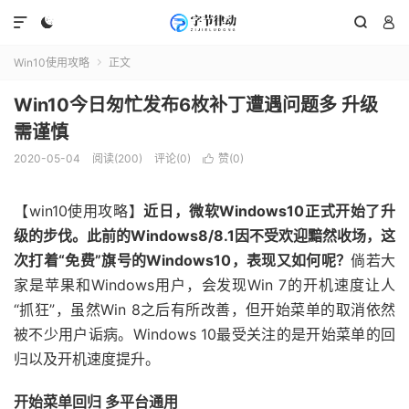




Win10使用攻略
正文

Win10今日匆忙发布6枚补丁遭遇问题多 升级
需谨慎
2020-05-04
阅读(200)
评论(0)
赞(
0
)

【win10使用攻略】
近日，微软Windows10正式开始了升
级的步伐。此前的Windows8/8.1因不受欢迎黯然收场，这
次打着“免费”旗号的Windows10，表现又如何呢？
倘若大
家是苹果和Windows用户，会发现Win 7的开机速度让人
“抓狂”，虽然Win 8之后有所改善，但开始菜单的取消依然
被不少用户诟病。Windows 10最受关注的是开始菜单的回
归以及开机速度提升。
开始菜单回归 多平台通用