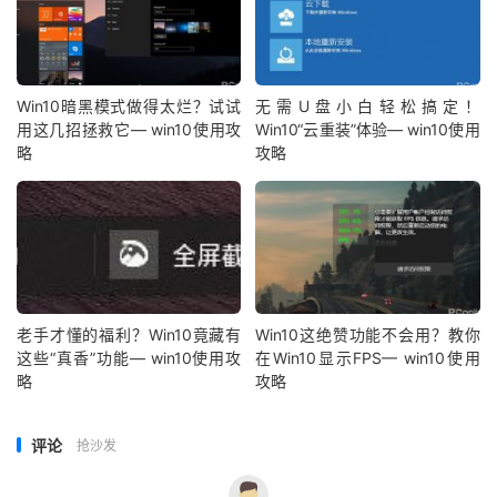
Win10暗黑模式做得太烂？试试
无需U盘小白轻松搞定！
用这几招拯救它— win10使用攻
Win10“云重装”体验— win10使用
略
攻略
老手才懂的福利？Win10竟藏有
Win10这绝赞功能不会用？教你
这些“真香”功能— win10使用攻
在Win10显示FPS— win10使用
略
攻略
评论
抢沙发