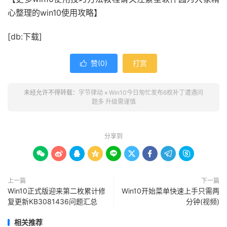
心整理的win10使用攻略】
[db:下载]
赞(
0
)
打赏

未经允许不得转载：
字节律动
»
Win10今日匆忙发布6枚补丁遭遇问
题多 升级需谨慎
分享到









上一篇
下一篇
Win10正式版迎来第二枚累计修
Win10开始菜单快速上手只需两
复更新KB3081436问题汇总
分钟(视频)
相关推荐