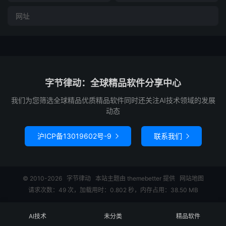
字节律动：全球精品软件分享中心
我们为您筛选全球精品优质精品软件同时还关注AI技术领域的发展
动态
沪ICP备13019602号-9
联系我们


© 2010-2026
字节律动
本站主题由
themebetter
提供
网站地图
请求次数：49 次，加载用时：0.802 秒，内存占用：38.50 MB
AI技术
未分类
精品软件