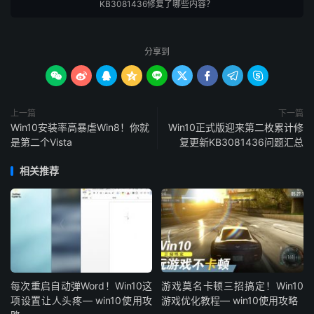
KB3081436修复了哪些内容？
分享到









上一篇
下一篇
Win10安装率高暴虐Win8！你就
Win10正式版迎来第二枚累计修
是第二个Vista
复更新KB3081436问题汇总
相关推荐
每次重启自动弹Word！Win10这
游戏莫名卡顿三招搞定！Win10
项设置让人头疼— win10使用攻
游戏优化教程— win10使用攻略