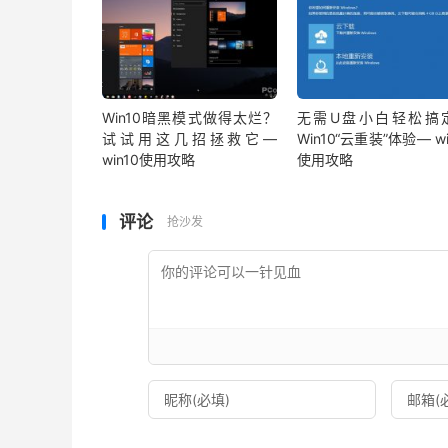
Win10暗黑模式做得太烂？
无需U盘小白轻松搞
试试用这几招拯救它—
Win10“云重装”体验— wi
win10使用攻略
使用攻略
评论
抢沙发