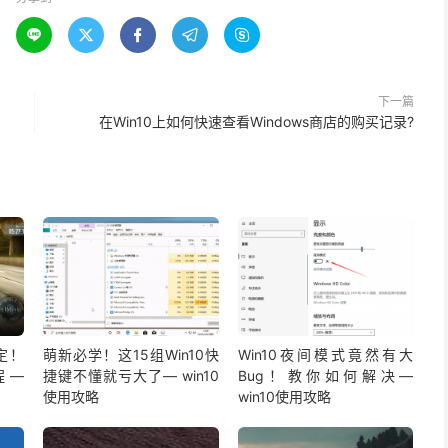





下一篇
在Win10上如何快速查看Windows商店的购买记录?
定！
萌新必学！这15组Win10快
Win10夜间模式竟然有大
程—
捷键不懂就亏大了— win10
Bug！教你如何解决—
使用攻略
win10使用攻略