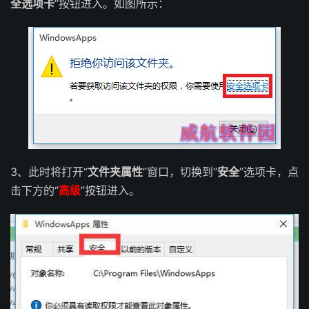
全选项卡
”按钮进入。如图所示：
3、此时将打开“
文件夹属性
”窗口，切换到“
安全
”选项卡，点
击下方的“
高级
”按钮进入。