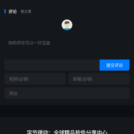
评论
抢沙发
提交评论
字节律动：全球精品软件分享中心