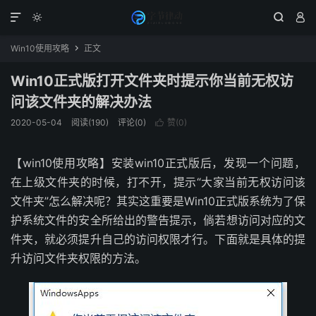




Win10使用攻略
正文

Win10正式版打开文件夹时提示你当前无权访
问该文件夹的解决办法
2020-05-04
阅读(190)
评论(0)
赞(
0
)

【win10使用攻略】安装win10正式版后，发现一个问题，
在上级文件夹的时候，打不开，提示“大家当前无权访问该
文件夹”怎么解决呢？其实这重要是Win10正式版系统为了保
护系统文件的安全所给出的警告提示，倘若想访问对应的文
件夹，就必须提升自己的访问权限才行。下面就是具体的提
升访问文件夹权限的方法。