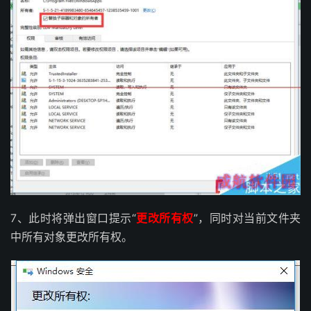
7、此时将弹出窗口提示“
更改所有权
”，同时对当前文件夹
中所有对象更改所有权。