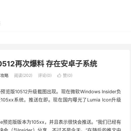
展
版10512再次爆料 存在安卓子系统
用攻略
阅读(202)
评论(0)
赞(
0
)

预览版10512升级截图出现。现在微软Windows Insider负
版105xx系统，推送在即。现在国内曝光了Lumia Icon升级
obile预览版版本为105xx，并且表示很快会推送。“我们已经有
会（与Insider）分享，不过不是今天。“在随后的推文中