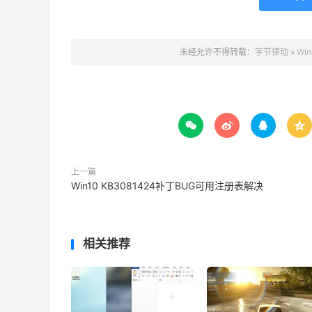
未经允许不得转载：
字节律动
»
Wi




上一篇
Win10 KB3081424补丁BUG可用注册表解决
相关推荐