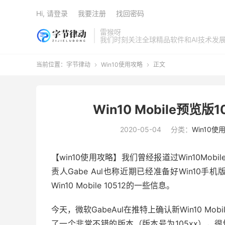
Hi, 请登录
我要注册
找回密码
雷猴呀
我们时刻关注全球精品软件和AI技术发
当前位置：
字节律动
Win10使用攻略
正文


Win10 Mobile预览
2020-05-04
分类：
Win10使
【win10使用攻略】我们曾经报道过Win10Mobile
责人Gabe Aul也称近期已经准备好Win10手机
Win10 Mobile 10512的一些信息。
今天，微软GabeAul在推特上确认新Win10 M
了一个非常不错的版本（版本号为105xx），很快