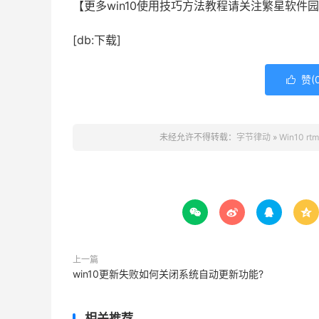
【更多win10使用技巧方法教程请关注繁星软件园
[db:下载]
赞(

未经允许不得转载：
字节律动
»
Win10




上一篇
win10更新失败如何关闭系统自动更新功能?
相关推荐