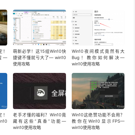
定！
萌新必学！这15组Win10快
Win10夜间模式竟然有大
程—
捷键不懂就亏大了— win10
Bug！教你如何解决—
使用攻略
win10使用攻略
定！
老手才懂的福利？Win10竟
Win10这绝赞功能不会用？
n10
藏有这些“真香”功能—
教你在Win10显示FPS—
win10使用攻略
win10使用攻略