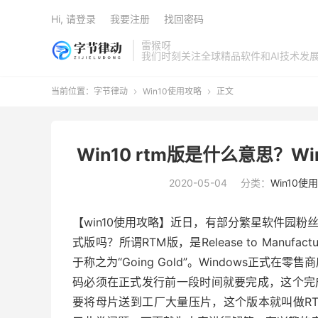
Hi, 请登录
我要注册
找回密码
雷猴呀
我们时刻关注全球精品软件和AI技术发
当前位置：
字节律动
Win10使用攻略
正文


Win10 rtm版是什么意思？
2020-05-04
分类：
Win10使
【win10使用攻略】近日，有部分繁星软件园粉丝问
式版吗？所谓RTM版，是Release to Manufactu
于称之为“Going Gold”。Windows正
码必须在正式发行前一段时间就要完成，这个完成的程
要将母片送到工厂大量压片，这个版本就叫做RTM