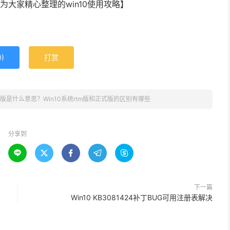
为大家精心整理的win10使用攻略】
0
)
打赏
 rtm版是什么意思？Win10系统rtm版和正式版的区别有哪些
分享到





下一篇
Win10 KB3081424补丁BUG可用注册表解决