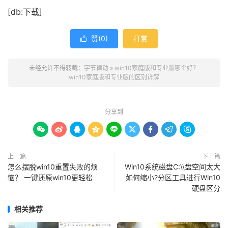
[db:下载]
赞(
0
)
打赏

未经允许不得转载：
字节律动
»
win10家庭版和专业版哪个好？
win10家庭版和专业版的区别详解
分享到









上一篇
下一篇
怎么摆脱win10重置失败的烦
Win10系统磁盘C:\\盘空间太大
恼？ 一键还原win10更轻松
如何缩小?分区工具进行Win10
硬盘区分
相关推荐