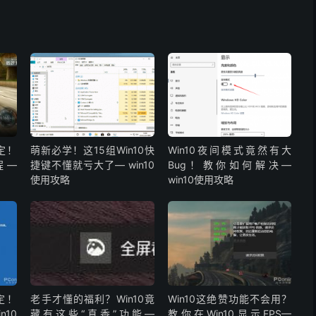
定！
萌新必学！这15组Win10快
Win10夜间模式竟然有大
程—
捷键不懂就亏大了— win10
Bug！教你如何解决—
使用攻略
win10使用攻略
定！
老手才懂的福利？Win10竟
Win10这绝赞功能不会用？
n10
藏有这些“真香”功能—
教你在Win10显示FPS—