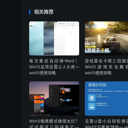
相关推荐
每次重启自动弹Word！
游戏莫名卡顿三招搞
Win10这项设置让人头疼—
Win10游戏优化教
win10使用攻略
win10使用攻略
Win10暗黑模式做得太烂？
无需U盘小白轻松搞
试试用这几招拯救它—
Win10“云重装”体验— wi