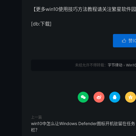
【更多win10使用技巧方法教程请关注繁星软件园
[db:下载]
赞(

未经允许不得转载：
字节律动
»
Win




上一篇
win10中怎么让Windows Defender图标开机驻留在任务
栏？