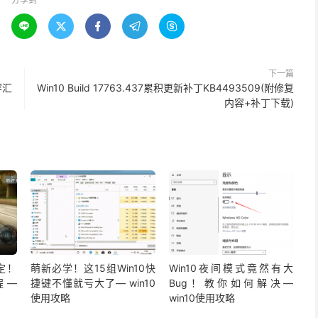





下一篇
容汇
Win10 Build 17763.437累积更新补丁KB4493509(附修复
内容+补丁下载)
定！
萌新必学！这15组Win10快
Win10夜间模式竟然有大
程—
捷键不懂就亏大了— win10
Bug！教你如何解决—
使用攻略
win10使用攻略