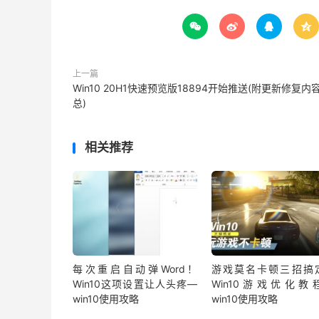




上一篇
Win10 20H1快速预览版18894开始推送(附更新修复内
总)
相关推荐
每次重启自动弹Word！
游戏莫名卡顿三招搞
Win10这项设置让人头疼—
Win10游戏优化教
win10使用攻略
win10使用攻略