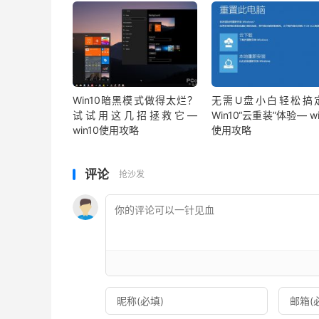
Win10暗黑模式做得太烂？
无需U盘小白轻松搞
试试用这几招拯救它—
Win10“云重装”体验— wi
win10使用攻略
使用攻略
评论
抢沙发