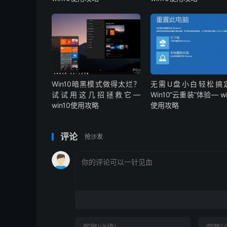
Win10暗黑模式做得太烂？
无需U盘小白轻松搞
试试用这几招拯救它—
Win10“云重装”体验— wi
win10使用攻略
使用攻略
评论
抢沙发