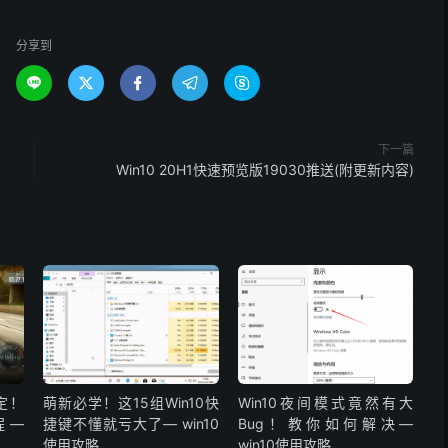
分享到





下一篇
Win10 20H1快速预览版19030推送(附更新内容)
定！
萌新必学！这15组Win10快
Win10夜间模式竟然有大
程—
捷键不懂就亏大了— win10
Bug！教你如何解决—
使用攻略
win10使用攻略