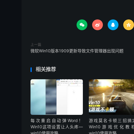




上一篇
微软Win10版本1909更新导致文件管理器出现问题
相关推荐
每次重启自动弹Word！
游戏莫名卡顿三招搞
Win10这项设置让人头疼—
Win10游戏优化教
win10使用攻略
win10使用攻略