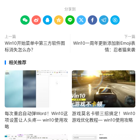
分享到









上一篇
下一篇
Win10开始菜单中第三方软件图
Win10一周年更新添加新Emoji表
标消失怎么办？
情：忍者猫来袭
相关推荐
每次重启自动弹Word！Win10这
游戏莫名卡顿三招搞定！Win10
项设置让人头疼— win10使用攻
游戏优化教程— win10使用攻略
略