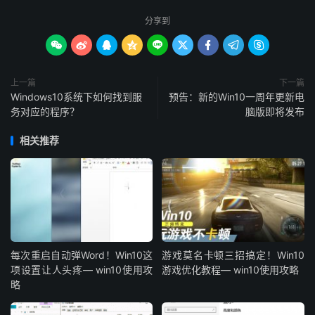
分享到









上一篇
下一篇
Windows10系统下如何找到服
预告：新的Win10一周年更新电
务对应的程序？
脑版即将发布
相关推荐
每次重启自动弹Word！Win10这
游戏莫名卡顿三招搞定！Win10
项设置让人头疼— win10使用攻
游戏优化教程— win10使用攻略
略