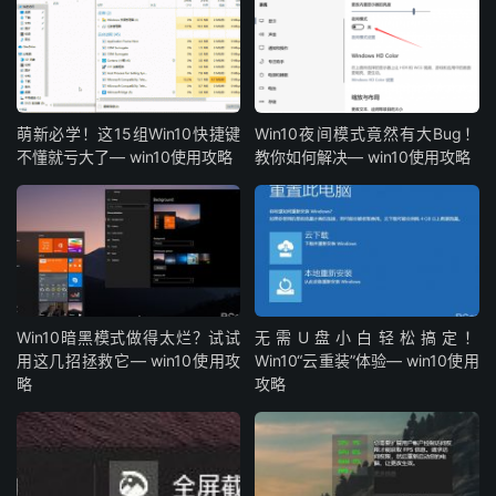
萌新必学！这15组Win10快捷键
Win10夜间模式竟然有大Bug！
不懂就亏大了— win10使用攻略
教你如何解决— win10使用攻略
Win10暗黑模式做得太烂？试试
无需U盘小白轻松搞定！
用这几招拯救它— win10使用攻
Win10“云重装”体验— win10使用
略
攻略