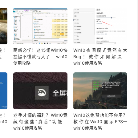
定！
萌新必学！这15组Win10快
Win10夜间模式竟然有大
程—
捷键不懂就亏大了— win10
Bug！教你如何解决—
使用攻略
win10使用攻略
定！
老手才懂的福利？Win10竟
Win10这绝赞功能不会用？
n10
藏有这些“真香”功能—
教你在Win10显示FPS—
win10使用攻略
win10使用攻略