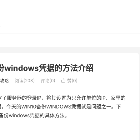
展
备份windows凭据的方法介绍
用攻略
阅读(208)
评论(0)
赞(
0
)

了服务器的登录IP，将其设置为只允许单位的IP、家里的
今天的WIN10备份WINDOWS凭据就是问题之一。下
备份windows凭据的具体方法。