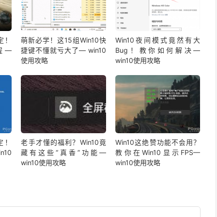
定！
萌新必学！这15组Win10快
Win10夜间模式竟然有大
程—
捷键不懂就亏大了— win10
Bug！教你如何解决—
使用攻略
win10使用攻略
定！
老手才懂的福利？Win10竟
Win10这绝赞功能不会用？
n10
藏有这些“真香”功能—
教你在Win10显示FPS—
win10使用攻略
win10使用攻略