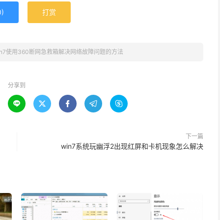
0
)
打赏
in7使用360断网急救箱解决网络故障问题的方法
分享到





下一篇
win7系统玩幽浮2出现红屏和卡机现象怎么解决