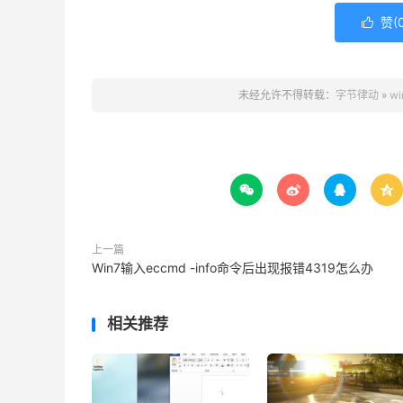
赞(

未经允许不得转载：
字节律动
»
w




上一篇
Win7输入eccmd -info命令后出现报错4319怎么办
相关推荐