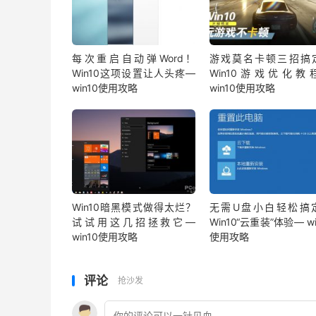
每次重启自动弹Word！
游戏莫名卡顿三招搞
Win10这项设置让人头疼—
Win10游戏优化教
win10使用攻略
win10使用攻略
Win10暗黑模式做得太烂？
无需U盘小白轻松搞
试试用这几招拯救它—
Win10“云重装”体验— wi
win10使用攻略
使用攻略
评论
抢沙发