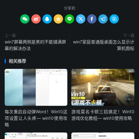
分享到









上一篇
下一篇
win7屏幕两侧是黑的不能铺满屏
win7家庭普通版桌面怎么显示计
幕的解决办法
算机图标
相关推荐
每次重启自动弹Word！Win10这
游戏莫名卡顿三招搞定！Win10
项设置让人头疼— win10使用攻
游戏优化教程— win10使用攻略
略