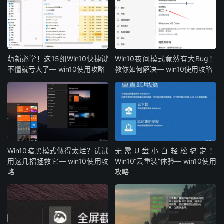
萌新必学！这15组Win10快捷键
Win10夜间模式竟然有大Bug！
不懂就亏大了— win10使用攻略
教你如何解决— win10使用攻略
Win10暗黑模式做得太烂？试试
无需U盘小白轻松搞定！
用这几招拯救它— win10使用攻
Win10“云重装”体验— win10使用
略
攻略