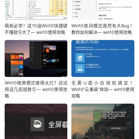
萌新必学！这15组Win10快捷键
Win10夜间模式竟然有大Bug！
不懂就亏大了— win10使用攻略
教你如何解决— win10使用攻略
Win10暗黑模式做得太烂？试试
无需U盘小白轻松搞定！
用这几招拯救它— win10使用攻
Win10“云重装”体验— win10使用
略
攻略