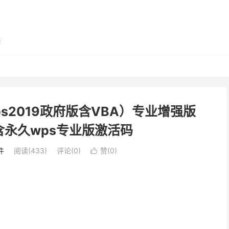
展
o（wps2019政府版含VBA）专业增强版
0 | 含永久wps专业版激活码
件
阅读(433)
评论(0)
赞(
0
)
