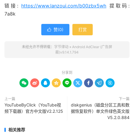
链接:
https://www.lanzoui.com/b00zbx5wh
提取码:
7a8k
赞(
0
)
打赏

未经允许不得转载：
字节律动
»
Android AdClear (广告屏
蔽)v9.14.1.794
分享到









上一篇
下一篇
YouTubeByClick（YouTube视
diskgenius（磁盘分区工具和数
频下载器）官方中文版V2.2.125
据恢复软件）单文件绿色英文版
V5.2.0.884
相关推荐