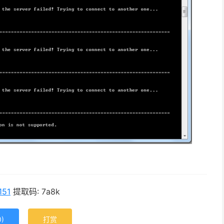
151
提取码: 7a8k
0
)
打赏