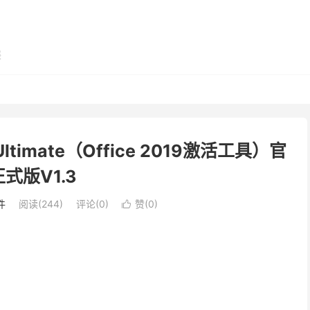
展
or Ultimate（Office 2019激活工具）官
式版V1.3
件
阅读(244)
评论(0)
赞(
0
)
