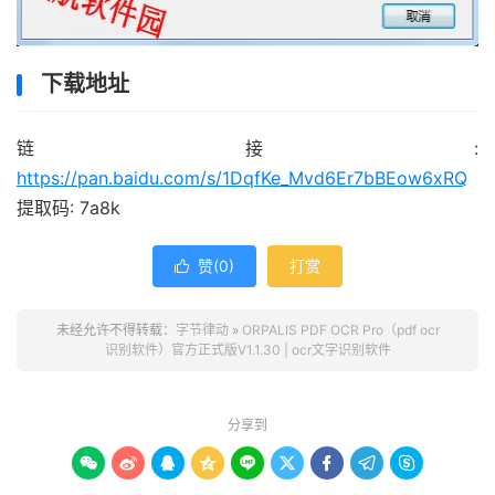
下载地址
链接:
https://pan.baidu.com/s/1DqfKe_Mvd6Er7bBEow6xRQ
提取码: 7a8k
赞(
0
)
打赏

未经允许不得转载：
字节律动
»
ORPALIS PDF OCR Pro（pdf ocr
识别软件）官方正式版V1.1.30 | ocr文字识别软件
分享到








