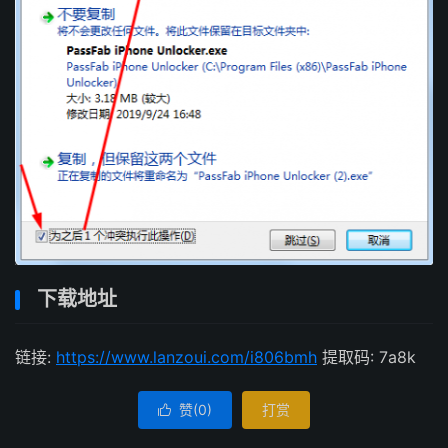
下载地址
链接:
https://www.lanzoui.com/i806bmh
提取码: 7a8k
赞(
0
)
打赏
