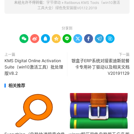
未经允许不得转载：
字节律动
»
Ratiborus KMS Tools（win10激活
工具大全）绿色免安装版V01.12.2019
分享到









上一篇
下一篇
KMS Digital Online Activation
银盒子ERP系统对接索迪斯就餐
Suite（win10激活工具）批处理
卡专用补丁驱动以及相关文档
版V8.2
V20191129
相关推荐