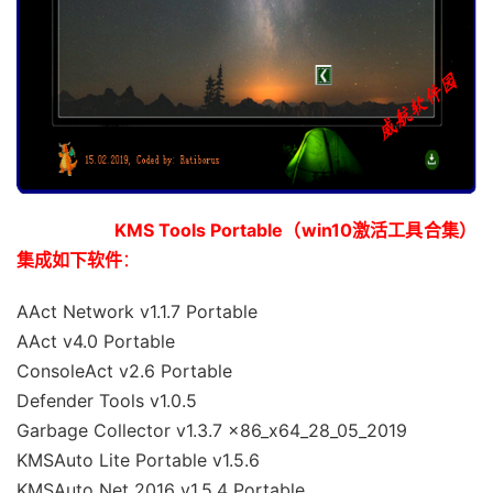
KMS Tools Portable（win10激活工具合集）
集成如下软件
：
AAct Network v1.1.7 Portable
AAct v4.0 Portable
ConsoleAct v2.6 Portable
Defender Tools v1.0.5
Garbage Collector v1.3.7 x86_x64_28_05_2019
KMSAuto Lite Portable v1.5.6
KMSAuto Net 2016 v1.5.4 Portable