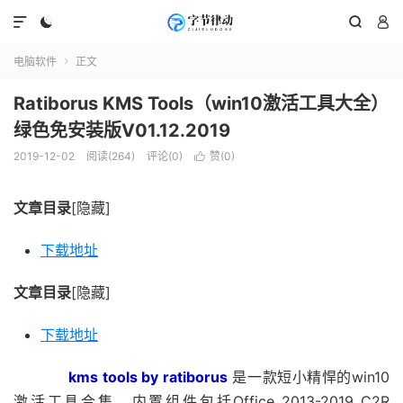




电脑软件
正文

Ratiborus KMS Tools（win10激活工具大全）
绿色免安装版V01.12.2019
2019-12-02
阅读(264)
评论(0)
赞(
0
)

文章目录
[隐藏]
下载地址
文章目录
[隐藏]
下载地址
kms tools by ratiborus
是一款短小精悍的win10
激活工具合集，内置组件包括Office 2013-2019 C2R