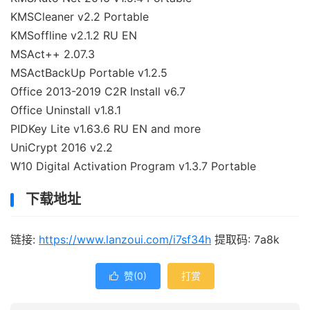
KMSCleaner v2.2 Portable
KMSoffline v2.1.2 RU EN
MSAct++ 2.07.3
MSActBackUp Portable v1.2.5
Office 2013-2019 C2R Install v6.7
Office Uninstall v1.8.1
PIDKey Lite v1.63.6 RU EN and more
UniCrypt 2016 v2.2
W10 Digital Activation Program v1.3.7 Portable
下载地址
链接:
https://www.lanzoui.com/i7sf34h
提取码: 7a8k
赞(
0
)
打赏
