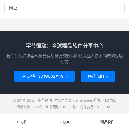
字节律动：全球精品软件分享中心
我们为您筛选全球精品优质精品软件同时还关注AI技术领域的发展
动态
沪ICP备13019602号-9
联系我们


© 2010-2026
字节律动
本站主题由
themebetter
提供
网站地图
请求次数：50 次，加载用时：0.661 秒，内存占用：38.52 MB
AI技术
未分类
精品软件