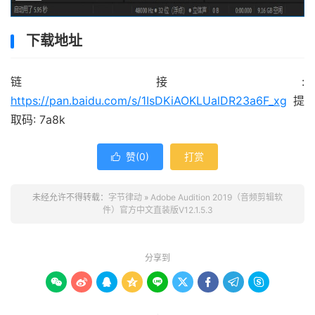
下载地址
链接:
https://pan.baidu.com/s/1IsDKiAOKLUalDR23a6F_xg
提
取码: 7a8k
赞(
0
)
打赏

未经允许不得转载：
字节律动
»
Adobe Audition 2019（音频剪辑软
件）官方中文直装版V12.1.5.3
分享到








