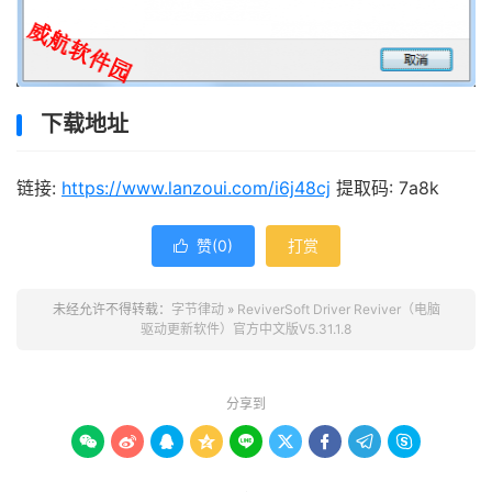
下载地址
链接:
https://www.lanzoui.com/i6j48cj
提取码: 7a8k
赞(
0
)
打赏

未经允许不得转载：
字节律动
»
ReviverSoft Driver Reviver（电脑
驱动更新软件）官方中文版V5.31.1.8
分享到








