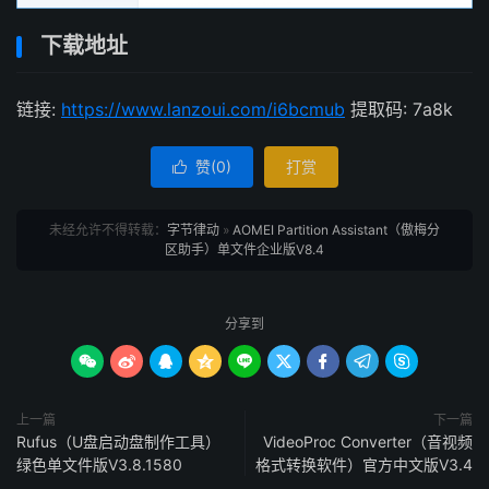
下载地址
链接:
https://www.lanzoui.com/i6bcmub
提取码: 7a8k
赞(
0
)
打赏

未经允许不得转载：
字节律动
»
AOMEI Partition Assistant（傲梅分
区助手）单文件企业版V8.4
分享到









上一篇
下一篇
Rufus（U盘启动盘制作工具）
VideoProc Converter（音视频
绿色单文件版V3.8.1580
格式转换软件）官方中文版V3.4