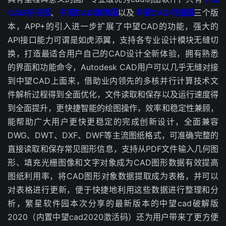
CAD标准版
、
中望CAD建筑版
以及
中望CAD机械版
三个版
本
，APP+的引入进一步扩展了中望CAD的功能，强大的
API接口能力可谓是如虎添翼，支持各专业设计模块无缝切
换，打造最适合用户自己的CAD设计全新体验，拥有熟悉
的界面和功能命令，Autodesk CAD用户可以几乎无缝对接
到中望CAD上面来，借助业内领先的多核并行计算技术文
件解析过程得到全面优化，文件读取和保存以及运行速度得
到全面提升，更快捷智能的绘图操作，效率和稳定性兼顾，
能帮助广大用户更快更稳定的完成创新设计，全面兼容
DWG、DWT、DXF、DWF等主流图纸格式，可准确完整的
直接读取和保存常见图形信息，支持从PDF文件输入几何图
形、填充光栅图像和文字对象成为CAD图形数据有效提高
图纸利用率，将CAD图形对象数据提取成为表格，并可以
对表格进行更新，便于快捷地利用这些数据进行整理和分
析，繁星软件园本次分享的最新版本的中望cad破解版
2020（内置中望cad2020激活码）还为用户带来了更方便