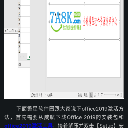
下面繁星软件园跟大家说下office2019激活方
法，首先需要从威航下载Office 2019的安装包和
office2019激活工具
，接着解压并双击【Setup】安