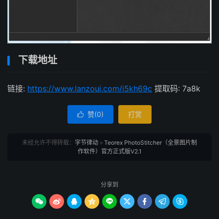
下载地址
链接:
https://www.lanzoui.com/i5kh69c
提取码: 7a8k
赞(
0
)
打赏

未经允许不得转载：
字节律动
»
Teorex PhotoStitcher（全景图片制
作软件）官方正式版V2.1
分享到








