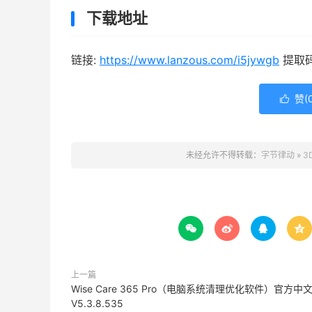
下载地址
链接:
https://www.lanzous.com/i5jywgb
提取码:
赞(

未经允许不得转载：
字节律动
»
3




上一篇
Wise Care 365 Pro（电脑系统清理优化软件）官方中
V5.3.8.535