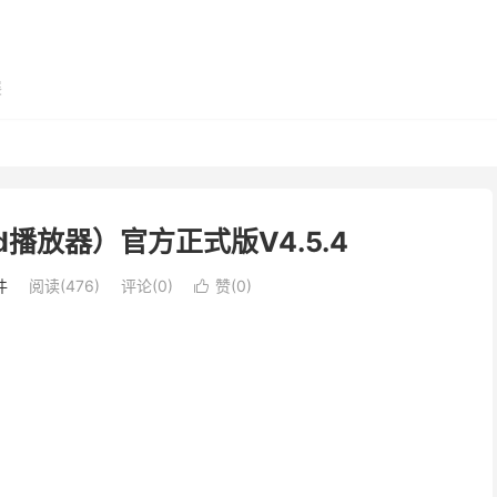
展
r（3d播放器）官方正式版V4.5.4
件
阅读(476)
评论(0)
赞(
0
)
