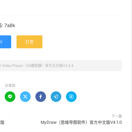
 7a8k
0
)
打赏
D Video Player（3d播放器）官方正式版V4.5.4
分享到





下一篇
文版
MyDraw（思维导图软件）官方中文版V4.1.0