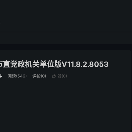
展
市市直党政机关单位版V11.8.2.8053
件
阅读(546)
评论(0)
赞(
0
)
