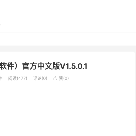
展
软件）官方中文版V1.5.0.1
件
阅读(477)
评论(0)
赞(
0
)
