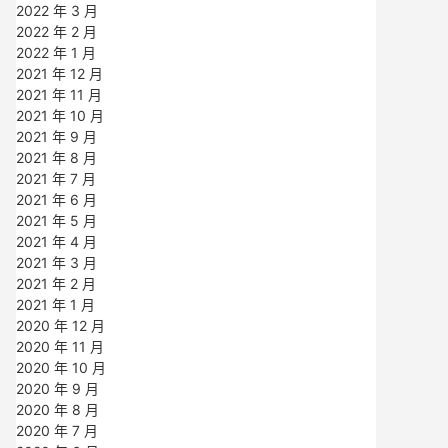
2022 年 3 月
2022 年 2 月
2022 年 1 月
2021 年 12 月
2021 年 11 月
2021 年 10 月
2021 年 9 月
2021 年 8 月
2021 年 7 月
2021 年 6 月
2021 年 5 月
2021 年 4 月
2021 年 3 月
2021 年 2 月
2021 年 1 月
2020 年 12 月
2020 年 11 月
2020 年 10 月
2020 年 9 月
2020 年 8 月
2020 年 7 月