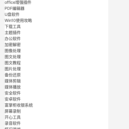
office增强插件
PDF编辑器
U盘软件
Win10使用攻略
下载工具
主题插件
办公软件
加密解密
图像处理
图文处理
图文教程
图片处理
备份还原
媒体剪辑
媒体播放
安全软件
安卓软件
富掌柜收银系统
屏幕录制
开心工具
录音软件