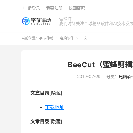
Hi, 请登录
我要注册
找回密码
雷猴呀
我们时刻关注全球精品软件和AI技术发
当前位置：
字节律动
电脑软件
正文


BeeCut（蜜蜂剪辑
2019-07-29
分类：
电脑软
文章目录
[隐藏]
下载地址
文章目录
[隐藏]