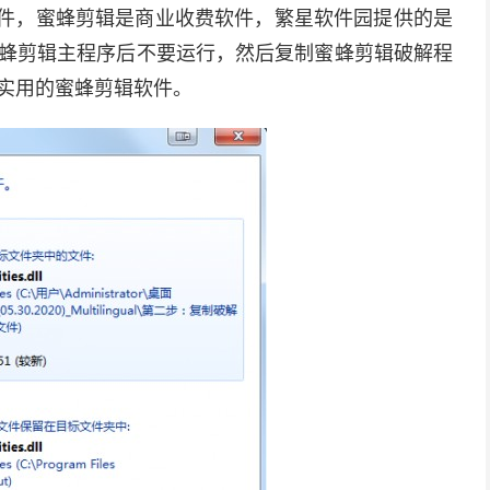
蜜蜂剪辑是商业收费软件，繁星软件园提供的是
蜂剪辑主程序后不要运行，然后复制蜜蜂剪辑破解程
实用的蜜蜂剪辑软件。