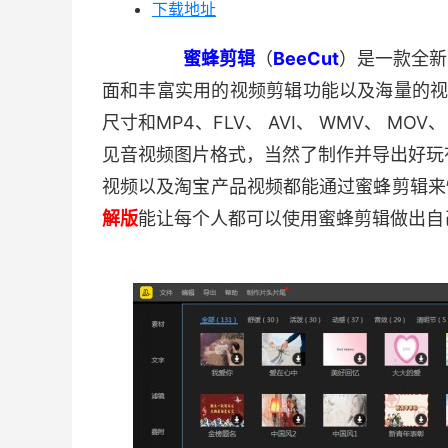
下载地址
蜜蜂剪辑
（
BeeCut
）是一款全新
面和丰富实用的视频剪辑功能以及海量的视频素材，
尺寸和MP4、FLV、 AVI、 WMV、 MOV
见音视频图片格式，当然了制作并导出好玩有
视频以及淘宝产品视频都能通过蜜蜂剪辑来
解版
能让每个人都可以使用蜜蜂剪辑做出自