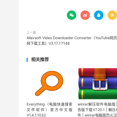




上一篇
Allavsoft Video Downloader Converter（YouTube网
频下载工具）V3.17.7.7148
相关推荐
Everything（电脑快速搜索
winrar解压软件电脑
文件软件）官方中文版
告版下载V7.20.1 | 解
V1.4.1.1032
件 | winrar电脑版烈火