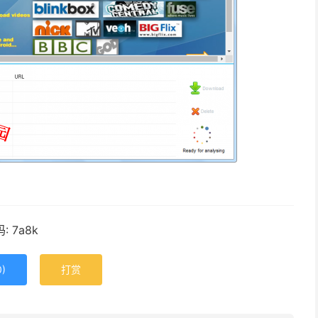
 7a8k
0
)
打赏