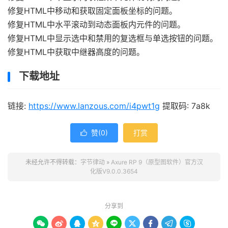
修复HTML中移动和获取固定面板坐标的问题。
修复HTML中水平滚动到动态面板内元件的问题。
修复HTML中显示选中和禁用的复选框与单选按钮的问题。
修复HTML中获取中继器高度的问题。
下载地址
链接:
https://www.lanzous.com/i4pwt1g
提取码: 7a8k
赞(
0
)
打赏

未经允许不得转载：
字节律动
»
Axure RP 9（原型图软件）官方汉
化版V9.0.0.3654
分享到








