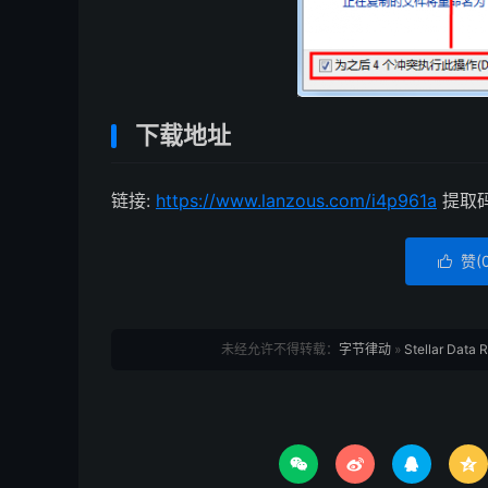
下载地址
链接:
https://www.lanzous.com/i4p961a
提取码:
赞(

未经允许不得转载：
字节律动
»
Stellar Da



