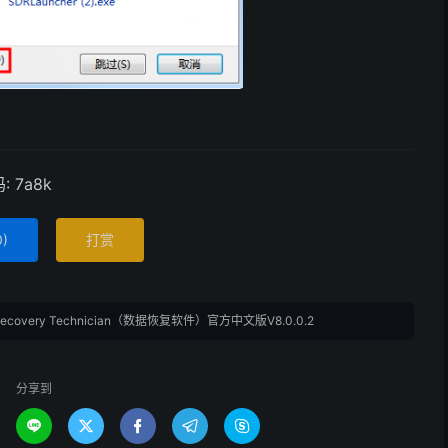
 7a8k
0
)
打赏
ta Recovery Technician（数据恢复软件）官方中文版V8.0.0.2
分享到




