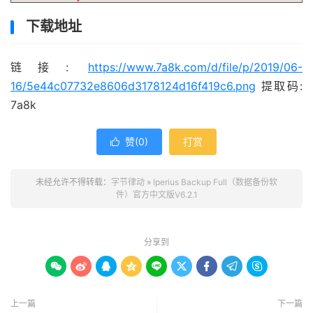
下载地址
链接:
https://www.7a8k.com/d/file/p/2019/06-
16/5e44c07732e8606d3178124d16f419c6.png
提取码:
7a8k
赞(
0
)
打赏

未经允许不得转载：
字节律动
»
Iperius Backup Full（数据备份软
件）官方中文版V6.2.1
分享到









上一篇
下一篇