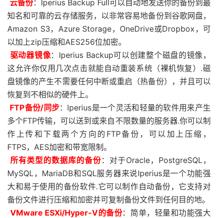
云备份
：Iperius Backup Full可以自动地发送你的备份到最
知名和可靠的云存储服务，以非常容易地备份到谷歌网盘，
Amazon S3，Azure Storage，OneDrive或Dropbox，可
以加上zip压缩和AES256位加密。
驱动器镜像
：Iperius Backup可以创建整个磁盘的镜像，
这允许你仅用几次点击就能自动重装系统（裸机恢复）.磁
盘镜像的产生不需要任何中断或重启（热备份），并且可以
恢复到不相似的硬件上。
FTP备份/同步
：lperius是一个灵活和轻量的软件用来产生
多个FTP传输，可以送到或来自不限数量的服务器.你可以制
作上传和下载两个方向的FTP备份，可以加上压缩，
FTPS，AES加密和带宽限制。
所有类型的数据库的备份
：对于Oracle，PostgreSQL，
MySQL，MariaDB和SQL服务器来说Iperius是一个功能强
大和易于使用的备份软件.它可以制作自动备份，它支持对
备份文件进行压缩和加密并可复制备份文件到任何目的地。
VMware ESXi/Hyper-V的备份
：简单，轻量和功能强大