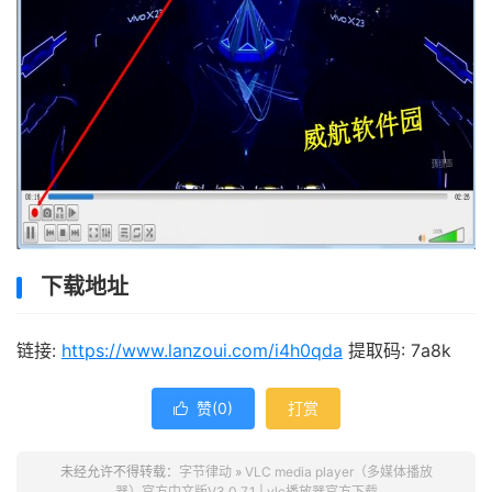
下载地址
链接:
https://www.lanzoui.com/i4h0qda
提取码: 7a8k
赞(
0
)
打赏

未经允许不得转载：
字节律动
»
VLC media player（多媒体播放
器）官方中文版V3.0.7.1 | vlc播放器官方下载