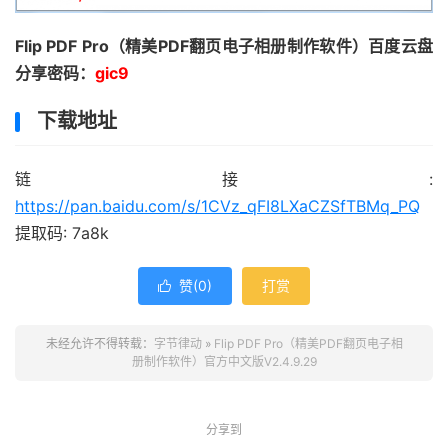
Flip PDF Pro（精美PDF翻页电子相册制作软件）百度云盘
分享密码：
gic9
下载地址
链接:
https://pan.baidu.com/s/1CVz_qFI8LXaCZSfTBMq_PQ
提取码: 7a8k
赞(
0
)
打赏

未经允许不得转载：
字节律动
»
Flip PDF Pro（精美PDF翻页电子相
册制作软件）官方中文版V2.4.9.29
分享到