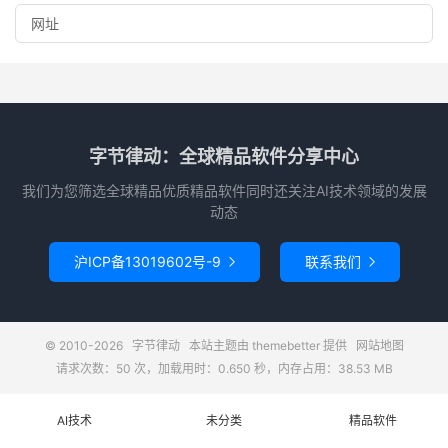
字节律动：全球精品软件分享中心
我们为您筛选全球精品优质精品软件同时还关注AI技术领域的发展
动态
沪ICP备13019602号-9
联系我们


© 2010-2026
字节律动
本站主题由
themebetter
提供
网站地图
请求次数：50 次，加载用时：0.650 秒，内存占用：38.53 MB
AI技术
未分类
精品软件