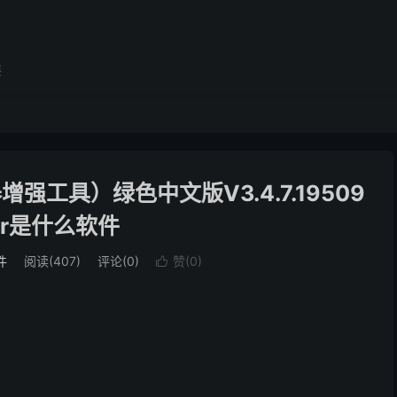
展
器增强工具）绿色中文版V3.4.7.19509
over是什么软件
件
阅读(407)
评论(0)
赞(
0
)
