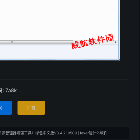
 7a8k
0
)
打赏
ws资源管理器增强工具）绿色中文版V3.4.7.19509 | lover是什么软件