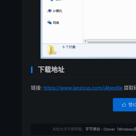
下载地址
链接:
https://www.lanzous.com/i4beq9e
提取码:
赞(

未经允许不得转载：
字节律动
»
Clover（Windo