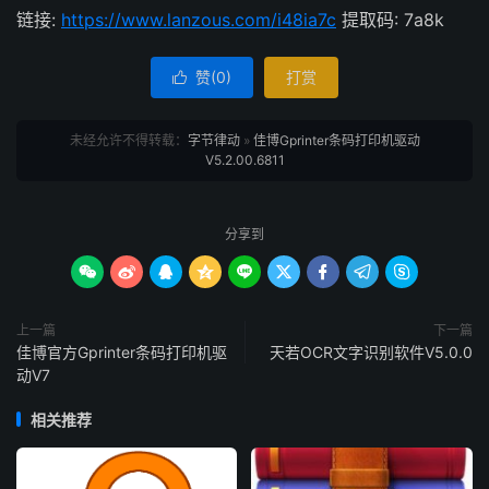
链接:
https://www.lanzous.com/i48ia7c
提取码: 7a8k
赞(
0
)
打赏

未经允许不得转载：
字节律动
»
佳博Gprinter条码打印机驱动
V5.2.00.6811
分享到









上一篇
下一篇
佳博官方Gprinter条码打印机驱
天若OCR文字识别软件V5.0.0
动V7
相关推荐