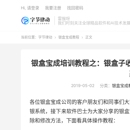
Hi, 请登录
我要注册
找回密码
雷猴呀
我们时刻关注全球精品软件和AI技术发
当前位置：
字节律动
银盒宝成教程
正文


银盒宝成培训教程之：银盒子
2019-05-02
分类：
银盒宝成
各位银盒宝成公司的客户朋友们和同事们大
银系统，接下来软件巴士为大家分享的银盒
除和修改方法，下面看具体操作教程：