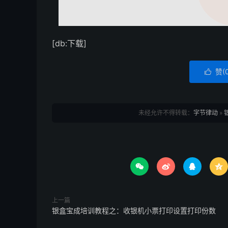
[db:下载]
赞(

未经允许不得转载：
字节律动
»




上一篇
银盒宝成培训教程之：收银机小票打印设置打印份数