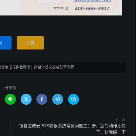
0
)
打赏
银盒宝成培训教程之：简易付首次安装配置教程
分享到





下一篇
银盒宝成云POS收银系统常见问题之：亲，您的动作太快
了，让我缓一下